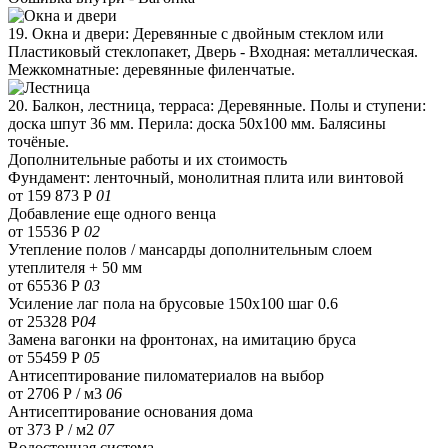
19. Окна и двери: Деревянные с двойным стеклом или
Пластиковый стеклопакет, Дверь - Входная: металлическая.
Межкомнатные: деревянные филенчатые.
20. Балкон, лестница, терраса: Деревянные. Полы и ступени:
доска шпут 36 мм. Перила: доска 50х100 мм. Балясины
точёные.
Дополнительные работы и их стоимость
Фундамент: ленточный, монолитная плита или винтовой
от 159 873 Р
01
Добавление еще одного венца
от 15536 Р
02
Утепление полов / мансарды дополнительным слоем
утеплителя + 50 мм
от 65536 Р
03
Усиление лаг пола на брусовые 150х100 шаг 0.6
от 25328 Р
04
Замена вагонки на фронтонах, на имитацию бруса
от 55459 Р
05
Антисептирование пиломатериалов на выбор
от 2706 Р / м3
06
Антисептирование основания дома
от 373 Р / м2
07
Водосточная система