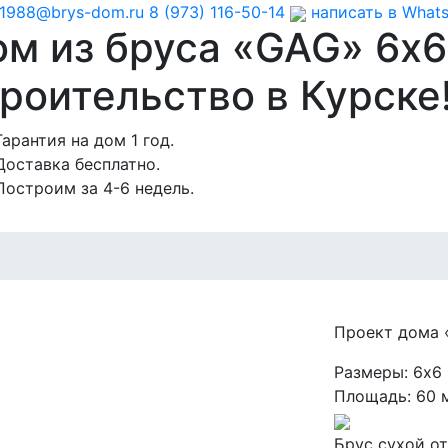
1988@brys-dom.ru
8 (973) 116-50-14
написать в What
ом из бруса «GAG»
6х6
роительство в Курске
Гарантия на дом 1 год.
Доставка бесплатно.
Построим за 4-6 недель.
Проект дома
Размеры:
6х6
Площадь:
60 
Брус сухой
от