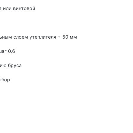
а или винтовой
ьным слоем утеплителя + 50 мм
шаг 0.6
цию бруса
ыбор