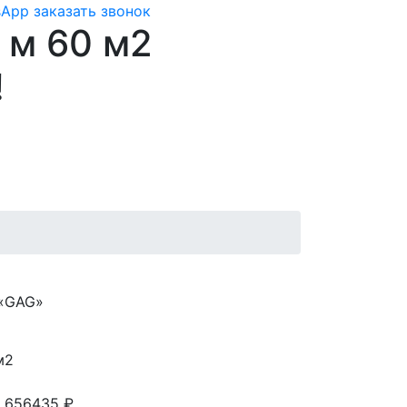
sApp
заказать звонок
 м 60 м2
!
 «GAG»
м2
 656435 ₽