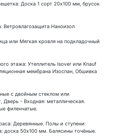
ешетка: Доска 1 сорт 20х100 мм, брусок
а: Ветровлагозащита Наноизол
пица или Мягкая кровля на подкладочный
м
ого этажа: Утеплитель Isover или Knauf
оляционная мембрана Изоспан, Обшивка
янные с двойным стеклом или
 Дверь - Входная: металлическая.
ые филенчатые.
рраса: Деревянные. Полы и ступени:
а: доска 50х100 мм. Балясины точёные.