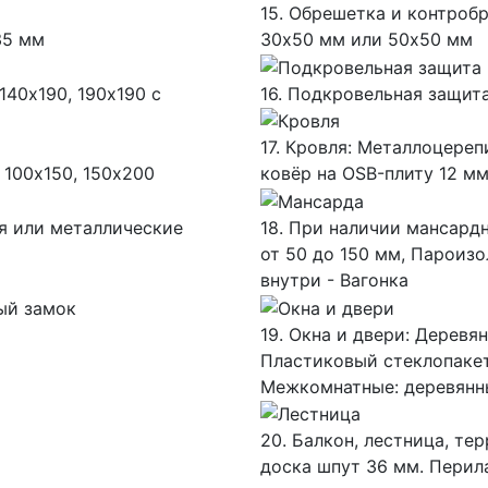
15. Обрешетка и контробр
35 мм
30х50 мм или 50х50 мм
140х190, 190х190 с
16. Подкровельная защит
17. Кровля: Металлоцере
 100х150, 150х200
ковёр на OSB-плиту 12 м
ля или металлические
18. При наличии мансардн
от 50 до 150 мм, Пароиз
внутри - Вагонка
ный замок
19. Окна и двери: Дерев
Пластиковый стеклопакет,
Межкомнатные: деревянн
20. Балкон, лестница, те
доска шпут 36 мм. Перил